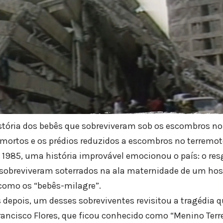
istória dos bebês que sobreviveram sob os escombros n
 mortos e os prédios reduzidos a escombros no terremo
1985, uma história improvável emocionou o país: o res
obreviveram soterrados na ala maternidade de um hospi
como os “bebês-milagre”.
depois, um desses sobreviventes revisitou a tragédia q
ancisco Flores, que ficou conhecido como “Menino Ter