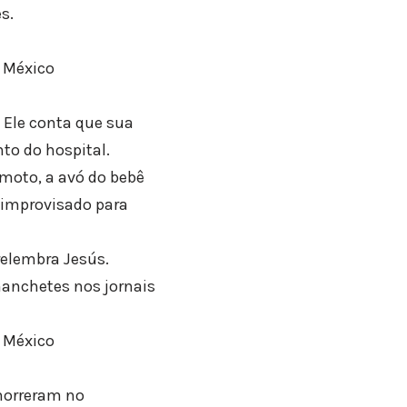
s.
o México
 Ele conta que sua
to do hospital.
emoto, a avó do bebê
 improvisado para
relembra Jesús.
anchetes nos jornais
o México
 morreram no