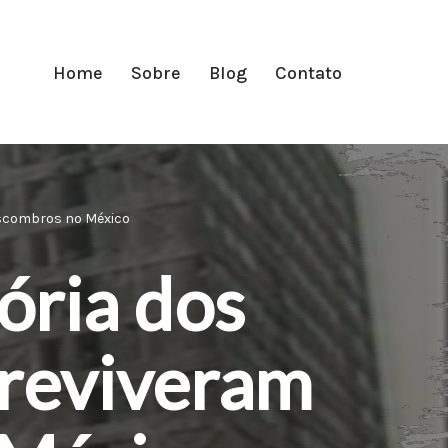
Home
Sobre
Blog
Contato
 escombros no México
tória dos
breviveram