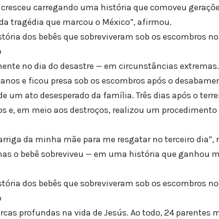
 cresceu carregando uma história que comoveu geraçõe
da tragédia que marcou o México”, afirmou.
istória dos bebês que sobreviveram sob os escombros n
o
nte no dia do desastre — em circunstâncias extremas.
anos e ficou presa sob os escombros após o desabamen
de um ato desesperado da família. Três dias após o terr
os e, em meio aos destroços, realizou um procedimento
arriga da minha mãe para me resgatar no terceiro dia”, 
 mas o bebê sobreviveu — em uma história que ganhou m
istória dos bebês que sobreviveram sob os escombros n
o
rcas profundas na vida de Jesús. Ao todo, 24 parentes