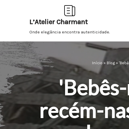
Pular
L’Atelier Charmant
para
Onde elegância encontra autenticidade.
o
conteúdo
Início
»
Blog
»
'Bebê
'Bebês-m
recém-nas