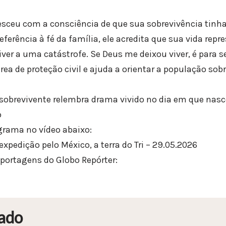
sceu com a consciência de que sua sobrevivência tinh
eferência à fé da família, ele acredita que sua vida rep
iver a uma catástrofe. Se Deus me deixou viver, é para se
área de proteção civil e ajuda a orientar a população so
sobrevivente relembra drama vivido no dia em que nas
o
ograma no vídeo abaixo:
xpedição pelo México, a terra do Tri – 29.05.2026
eportagens do Globo Repórter:
ado