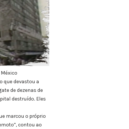
o México
to que devastou a
gate de dezenas de
tal destruído. Eles
ue marcou o próprio
remoto”, contou ao