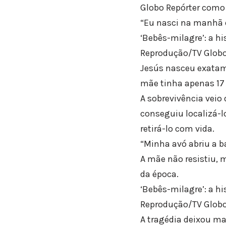
Globo Repórter como
“Eu nasci na manhã 
‘Bebês-milagre’: a h
Reprodução/TV Glob
Jesús nasceu exatame
mãe tinha apenas 17 
A sobrevivência veio 
conseguiu localizá-l
retirá-lo com vida.
“Minha avó abriu a b
A mãe não resistiu,
da época.
‘Bebês-milagre’: a h
Reprodução/TV Glob
A tragédia deixou ma