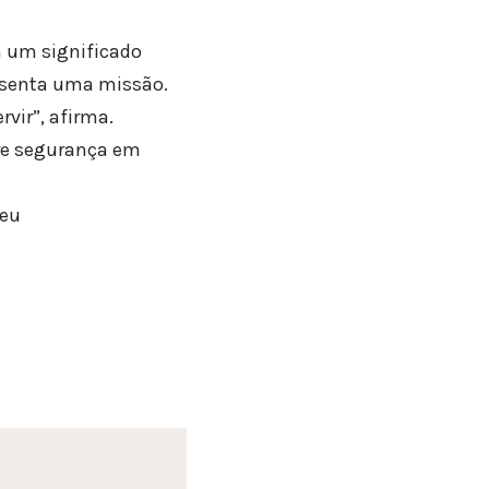
a um significado
resenta uma missão.
rvir”, afirma.
bre segurança em
ceu