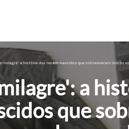
s-milagre': a história dos recém-nascidos que sobreviveram sob os
ilagre': a his
cidos que so