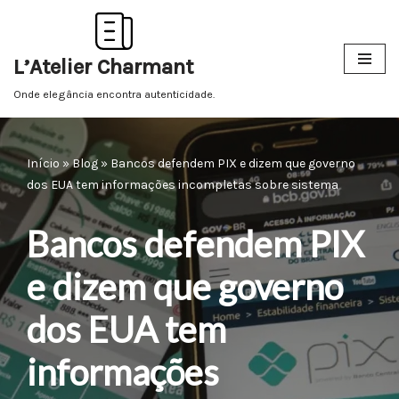
Pular
L’Atelier Charmant
para
o
Onde elegância encontra autenticidade.
conteúdo
Início
»
Blog
»
Bancos defendem PIX e dizem que governo
dos EUA tem informações incompletas sobre sistema
Bancos defendem PIX
e dizem que governo
dos EUA tem
informações