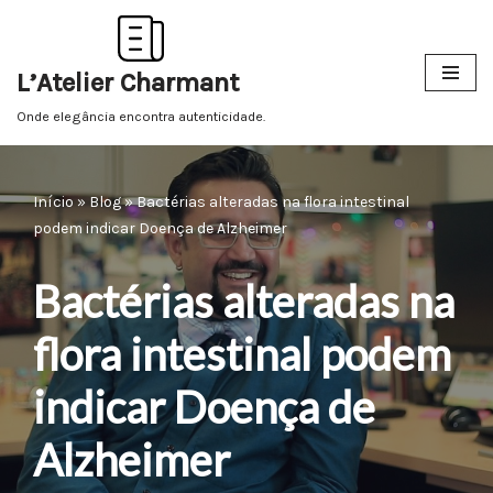
Pular
L’Atelier Charmant
para
o
Onde elegância encontra autenticidade.
conteúdo
Início
»
Blog
»
Bactérias alteradas na flora intestinal
podem indicar Doença de Alzheimer
Bactérias alteradas na
flora intestinal podem
indicar Doença de
Alzheimer