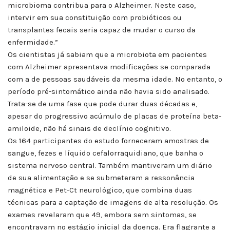
microbioma contribua para o Alzheimer. Neste caso,
intervir em sua constituição com probióticos ou
transplantes fecais seria capaz de mudar o curso da
enfermidade.”
Os cientistas já sabiam que a microbiota em pacientes
com Alzheimer apresentava modificações se comparada
com a de pessoas saudáveis da mesma idade. No entanto, o
período pré-sintomático ainda não havia sido analisado.
Trata-se de uma fase que pode durar duas décadas e,
apesar do progressivo acúmulo de placas de proteína beta-
amiloide, não há sinais de declínio cognitivo.
Os 164 participantes do estudo forneceram amostras de
sangue, fezes e líquido cefalorraquidiano, que banha o
sistema nervoso central. Também mantiveram um diário
de sua alimentação e se submeteram a ressonância
magnética e Pet-Ct neurológico, que combina duas
técnicas para a captação de imagens de alta resolução. Os
exames revelaram que 49, embora sem sintomas, se
encontravam no estágio inicial da doença. Era flagrante a