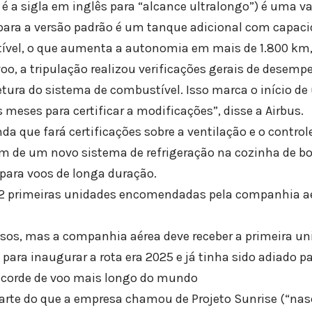
é a sigla em inglês para “alcance ultralongo”) é uma v
para a versão padrão é um tanque adicional com capaci
tível, o que aumenta a autonomia em mais de 1.800 km,
voo, a tripulação realizou verificações gerais de desem
etura do sistema de combustível. Isso marca o início 
s meses para certificar a modificações”, disse a Airbus.
nda que fará certificações sobre a ventilação e o contro
ém de um novo sistema de refrigeração na cozinha de bor
 para voos de longa duração.
12 primeiras unidades encomendadas pela companhia aé
asos, mas a companhia aérea deve receber a primeira un
l para inaugurar a rota era 2025 e já tinha sido adiado pa
recorde de voo mais longo do mundo
arte do que a empresa chamou de Projeto Sunrise (“nasce