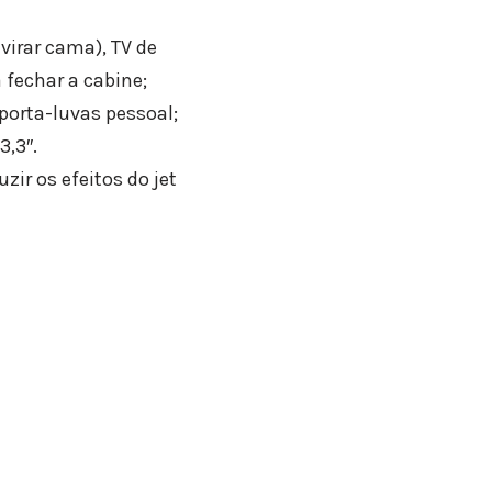
virar cama), TV de
 fechar a cabine;
porta-luvas pessoal;
3,3″.
ir os efeitos do jet