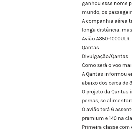
ganhou esse nome por
mundo, os passageiro
A companhia aérea t
longa distância, ma
Avião A350-1000ULR, 
Qantas
Divulgação/Qantas
Como será o voo ma
A Qantas informou em
abaixo dos cerca de 
O projeto da Qantas
pernas, se alimentar
O avião terá 6 assen
premium e 140 na cl
Primeira classe com q