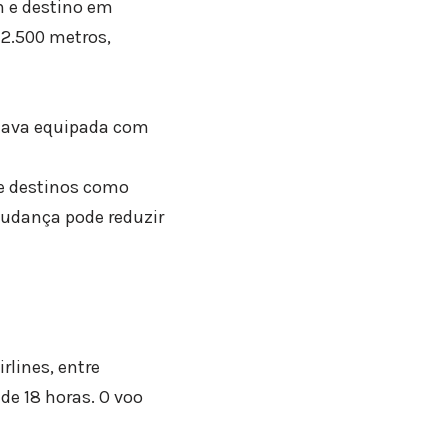
 e destino em
12.500 metros,
stava equipada com
 e destinos como
mudança pode reduzir
lines, entre
e 18 horas. O voo