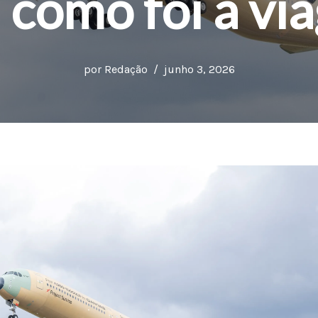
a como foi a vi
por
Redação
junho 3, 2026