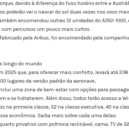
que, devido à diferença do fuso horário entre a Austrál
s poderão ver o nascer do sol duas vezes nos voos mai
ambém encomendou outras 12 unidades do A350-1000, d
s com percursos um pouco mais curtos.
fabricado pela Airbus, foi encomendado pela companhia
is longo do mundo
 2025 que, para oferecer mais conforto, levará até 238
300 lugares da versão padrão da aeronave.
 inclui uma zona de bem-estar com opções para passage
em e se hidratarem. Além disso, todos terão acesso a Wi-
tos na primeira classe, 52 na classe executiva, 40 na cl
asse econômica. Saiba mais sobre cada uma delas:
uarto privativo com poltrona reclinável, cama, TV de 32″