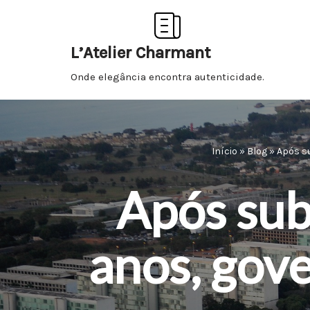
Pular
L’Atelier Charmant
para
Onde elegância encontra autenticidade.
o
conteúdo
Início
»
Blog
»
Após s
Após sub
anos, gove