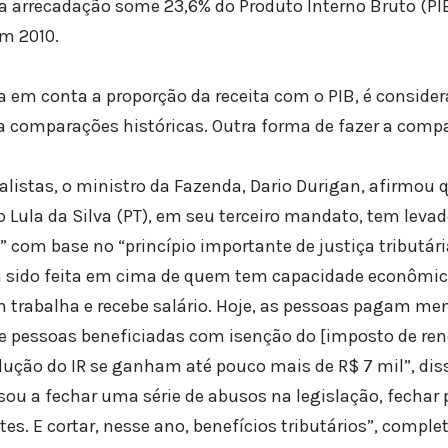
e a arrecadação some 23,6% do Produto Interno Bruto (
em 2010.
va em conta a proporção da receita com o PIB, é conside
ra comparações históricas. Outra forma de fazer a comp
alistas, o ministro da Fazenda, Dario Durigan, afirmou 
io Lula da Silva (PT), em seu terceiro mandato, tem lev
 com base no “princípio importante de justiça tributári
 sido feita em cima de quem tem capacidade econômi
trabalha e recebe salário. Hoje, as pessoas pagam men
de pessoas beneficiadas com isenção do [imposto de ren
ução do IR se ganham até pouco mais de R$ 7 mil”, dis
ssou a fechar uma série de abusos na legislação, fechar
s. E cortar, nesse ano, benefícios tributários”, comple