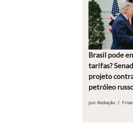
Brasil pode e
tarifas? Sena
projeto contr
petróleo russ
por
Redação
Fina