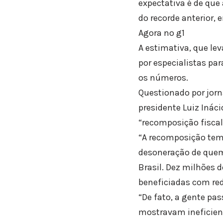
expectativa é de qu
do recorde anterior, 
Agora no g1
A estimativa, que le
por especialistas pa
os números.
Questionado por jorn
presidente Luiz Inác
“recomposição fiscal”
“A recomposição tem
desoneração de quem 
Brasil. Dez milhões 
beneficiadas com red
“De fato, a gente pa
mostravam ineficiente