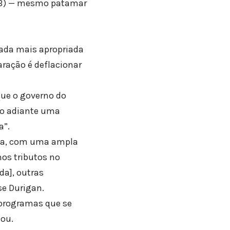
PIB) — mesmo patamar
rada mais apropriada
aração é deflacionar
que o governo do
ado adiante uma
a”.
ca, com uma ampla
os tributos no
da], outras
se Durigan.
 programas que se
tou.