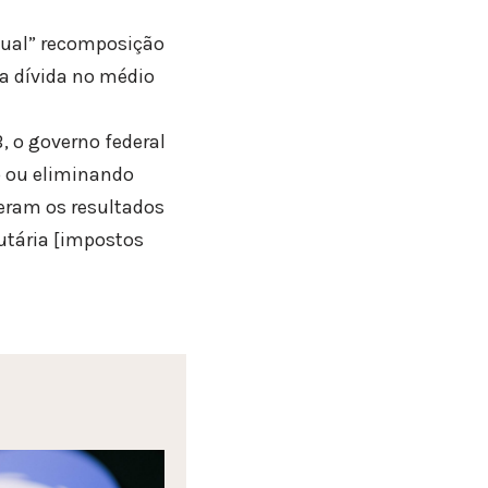
dual” recomposição
da dívida no médio
, o governo federal
o ou eliminando
geram os resultados
utária [impostos