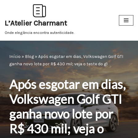
Pular
L’Atelier Charmant
para
o
Onde elegância encontra autenticidade.
conteúdo
Início
»
Blog
»
Após esgotar em dias, Volkswagen Golf GTI
ganha novo lote por R$ 430 mil; veja o teste do g1
Após esgotar em dias,
Volkswagen Golf GTI
ganha novo lote por
R$ 430 mil; veja o