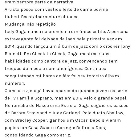
eram sempre parte da narrativa.
Artista posou com vestido feito de carne bovina
Hubert Boesl/dpa/picture alliance
Mudança, não repetição
Lady Gaga nunca se prendeu a um único estilo. A persona
extravagante foi deixada de lado pela primeira vez em
2014, quando lançou um álbum de jazz com o crooner Tony
Bennett. Em Cheek to Cheek, Gaga mostrou suas
habilidades como cantora de jazz, convencendo sem
truques de moda e sem alienígenas. Continuou
conquistando milhares de fãs: foi seu terceiro álbum
número 1.
Como atriz, ela já havia aparecido quando jovem na série
de TV Família Soprano, mas em 2018 veio o grande papel.
No remake de Nasce uma Estrela, Gaga seguiu os passos
de Barbra Streisand e Judy Garland. Pelo dueto Shallow,
com Bradley Cooper, ganhou um Oscar. Depois vieram
papéis em Casa Gucci e Coringa: Delírio a Dois,
consolidando Gaga como atriz.