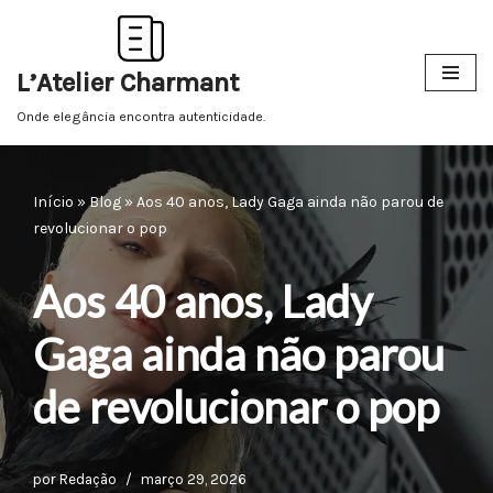
Pular
L’Atelier Charmant
para
o
Onde elegância encontra autenticidade.
conteúdo
Início
»
Blog
»
Aos 40 anos, Lady Gaga ainda não parou de
revolucionar o pop
Aos 40 anos, Lady
Gaga ainda não parou
de revolucionar o pop
por
Redação
março 29, 2026