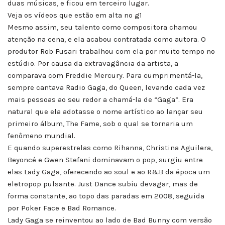
duas músicas, e ficou em terceiro lugar.
Veja os vídeos que estão em alta no g1
Mesmo assim, seu talento como compositora chamou
atenção na cena, e ela acabou contratada como autora. O
produtor Rob Fusari trabalhou com ela por muito tempo no
estúdio. Por causa da extravagância da artista, a
comparava com Freddie Mercury. Para cumprimentá-la,
sempre cantava Radio Gaga, do Queen, levando cada vez
mais pessoas ao seu redor a chamá-la de “Gaga”. Era
natural que ela adotasse o nome artístico ao lançar seu
primeiro álbum, The Fame, sob o qual se tornaria um
fenômeno mundial.
E quando superestrelas como Rihanna, Christina Aguilera,
Beyoncé e Gwen Stefani dominavam o pop, surgiu entre
elas Lady Gaga, oferecendo ao soul e ao R&B da época um
eletropop pulsante. Just Dance subiu devagar, mas de
forma constante, ao topo das paradas em 2008, seguida
por Poker Face e Bad Romance.
Lady Gaga se reinventou ao lado de Bad Bunny com versão