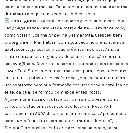
como arte performática. Foi assim que ela mudou de forma
duradoura o pop e o mundo dos videoclipes.
Tem alguma sugestão de reportagem? Mande para o g1
Lady Gaga nasceu em 28 de março de 1986, em Nova York,
como Stefani Joanne Angelina Germanotta. Cresceu bem
protegida em Manhattan, começou cedo no piano e, ainda
adolescente, já escrevia suas próprias músicas. Amava
teatro e musicais, e gostava de chamar atenção com sua
extravagância. Divertia-se horrores pulando pela descolada
Lower East Side com roupas malucas para a época. Mesmo
entre tantos hipsters e excêntricos, ela conseguia ir além –
um contraste com sua formação em uma escola católica de
elite, da qual se formou com excelentes notas.
A jovem talentosa circulava por bares e clubes e, como
tantos artistas em ascensão que lotavam Nova York,
participou em 2005 de um concurso musical. Apresentada
como uma “cantora e compositora muito talentosa”,
Stefani Germanotta sentou-se descalça ao piano, tocou