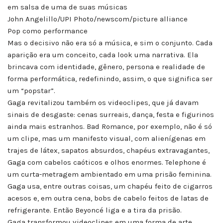
em salsa de uma de suas músicas
John Angelillo/UPI Photo/newscom/picture alliance
Pop como performance
Mas o decisivo não era só a música, e sim o conjunto. Cada
aparição era um conceito, cada look uma narrativa. Ela
brincava com identidade, gênero, persona e realidade de
forma performática, redefinindo, assim, o que significa ser
um “popstar”.
Gaga revitalizou também os videoclipes, que já davam
sinais de desgaste: cenas surreais, dança, festa e figurinos
ainda mais estranhos. Bad Romance, por exemplo, não é só
um clipe, mas um manifesto visual, com alienígenas em
trajes de látex, sapatos absurdos, chapéus extravagantes,
Gaga com cabelos caóticos e olhos enormes. Telephone é
um curta-metragem ambientado em uma prisão feminina.
Gaga usa, entre outras coisas, um chapéu feito de cigarros
acesos e, em outra cena, bobs de cabelo feitos de latas de
refrigerante. Então Beyoncé liga e a tira da prisão.
Gaga transformou videoclipes em uma forma de arte