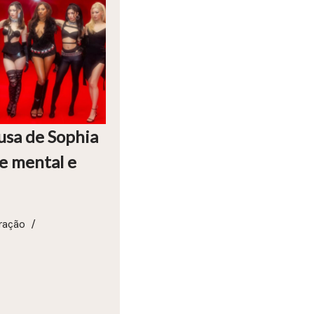
usa de Sophia
de mental e
ração