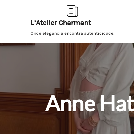
Pular
L’Atelier Charmant
para
Onde elegância encontra autenticidade.
o
conteúdo
Anne Hat