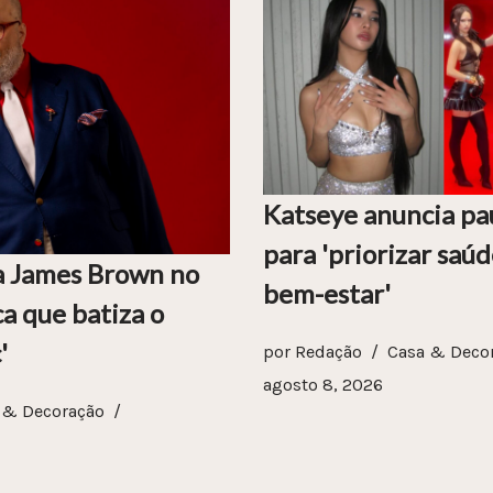
Katseye anuncia pa
para 'priorizar saú
a James Brown no
bem-estar'
a que batiza o
'
por
Redação
Casa & Deco
agosto 8, 2026
 & Decoração