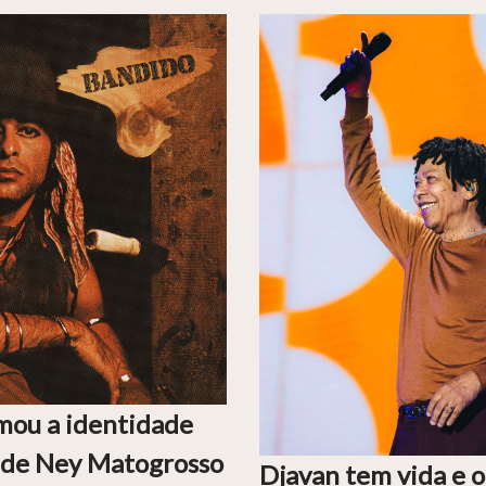
mou a identidade
a de Ney Matogrosso
Djavan tem vida e 