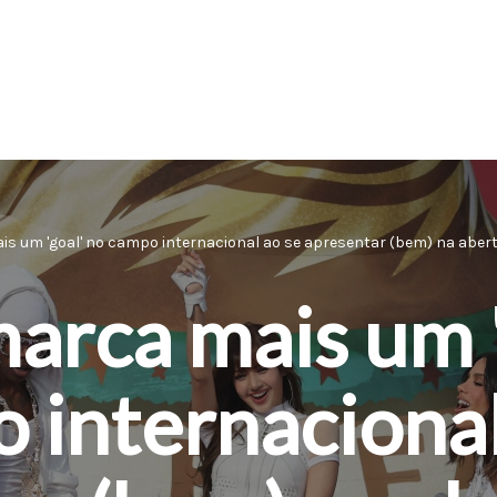
is um 'goal' no campo internacional ao se apresentar (bem) na abe
marca mais um '
 internacional