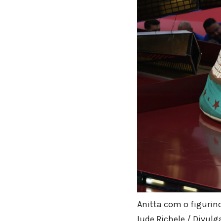
Anitta com o figurin
Iude Richele / Divul