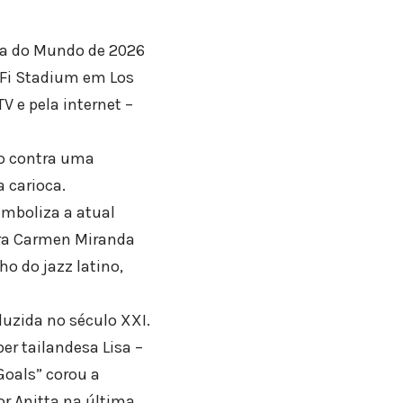
opa do Mundo de 2026
oFi Stadium em Los
V e pela internet –
to contra uma
 carioca.
mboliza a atual
ora Carmen Miranda
o do jazz latino,
duzida no século XXI.
er tailandesa Lisa –
Goals” corou a
or Anitta na última