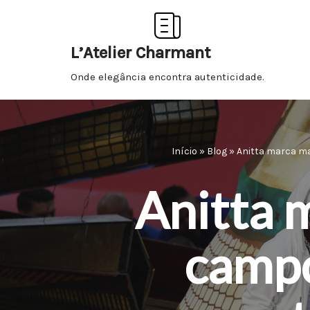
Pular
L’Atelier Charmant
para
Onde elegância encontra autenticidade.
o
conteúdo
Início
»
Blog
»
Anitta marca ma
Anitta 
campo