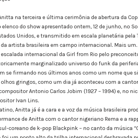
Anitta na terceira e última cerimônia de abertura da C
 elenco do show apresentado ontem, 12 de junho, no S
tados Unidos, e transmitido em escala planetária pela T
da artista brasileira em campo internacional. Mais um.
scalada internacional da Girl from Rio pelo preconcei
toricamente marginalizado universo do funk da periferia
vem se firmando nos últimos anos como um nome que si
s olhos gringos, como um dia já aconteceu com a cant
compositor Antonio Carlos Jobim (1927 – 1994) e, no nich
sitor Ivan Lins.
tino, Anitta já é a cara e a voz da música brasileira pro
ormance de Anitta com o cantor nigeriano Rema e a rapp
sul-coreano de k-pop Blackpink – no canto da música “
 foi um ponto alto da trilha internacional desbravada p