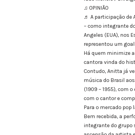
♫ OPINIÃO
♬ A participação de 
– como integrante do
Angeles (EUA), nos Es
representou um goal 
Há quem minimize a e
cantora vinda do his
Contudo, Anitta já 
música do Brasil ao
(1909 – 1955), com o 
com o cantor e compo
Para o mercado pop la
Bem recebida, a perf
integrante do grupo 
ascensão da artista e