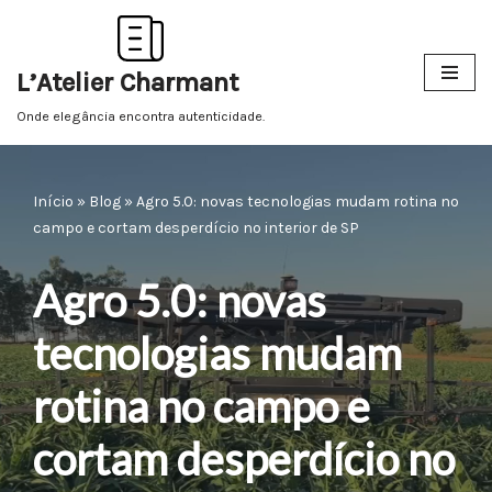
Pular
L’Atelier Charmant
para
o
Onde elegância encontra autenticidade.
conteúdo
Início
»
Blog
»
Agro 5.0: novas tecnologias mudam rotina no
campo e cortam desperdício no interior de SP
Agro 5.0: novas
tecnologias mudam
rotina no campo e
cortam desperdício no