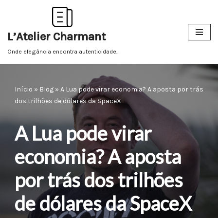
Pular
L’Atelier Charmant
para
o
Onde elegância encontra autenticidade.
conteúdo
Início
»
Blog
»
A Lua pode virar economia? A aposta por trás
dos trilhões de dólares da SpaceX
A Lua pode virar
economia? A aposta
por trás dos trilhões
de dólares da SpaceX